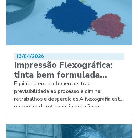
13/04/2026
Impressão Flexográfica:
tinta bem formulada
ajuda a reduzir
Equilíbrio entre elementos traz
previsibilidade ao processo e diminui
desperdícios na indústria
retrabalhos e desperdícios A flexografia está
no centro da rotina de impressão de
embalagens e rótulos, um mercado que
movimentou US$ 517,9 bilhões em 2024,
segundo o relatório The Future of Package
Printing to 2029. No contexto da produção