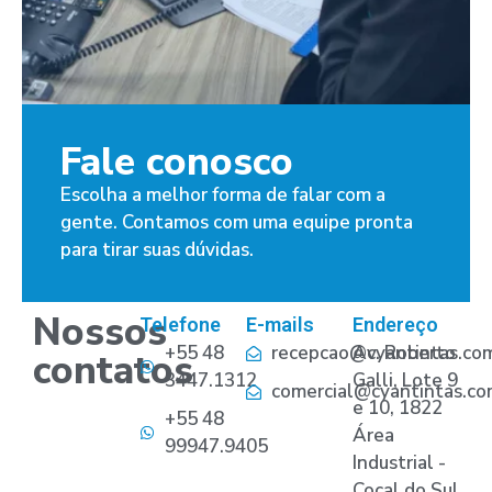
Fale conosco
Escolha a melhor forma de falar com a
gente. Contamos com uma equipe pronta
para tirar suas dúvidas.
Nossos
Telefone
E-mails
Endereço
+55 48
recepcao@cyantintas.com
Av. Roberto
contatos
3447.1312
Galli, Lote 9
comercial@cyantintas.co
e 10, 1822
+55 48
Área
99947.9405
Industrial -
Cocal do Sul