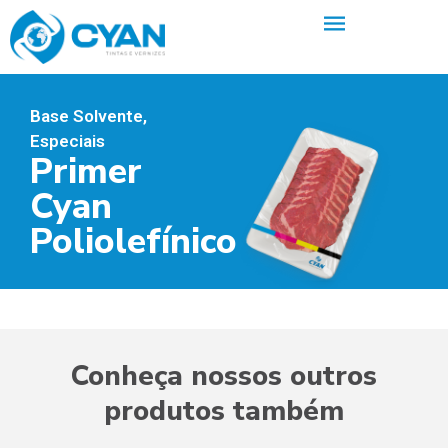
Base Solvente
,
Especiais
Primer
Cyan
Poliolefínico
Conheça nossos outros
produtos também