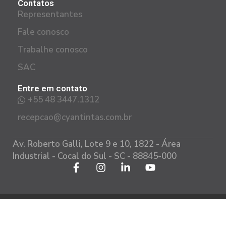
Contatos
Representantes
Fale conosco
Trabalhe conosco
SAC
Entre em contato
+55 48 3447.1312
recepcao@cyantintas.com.br
Av. Roberto Galli, Lote 9 e 10, 1822 - Área
Industrial - Cocal do Sul - SC - 88845-000
Política de privacidade
Todos os direitos reservados CYAN 2023