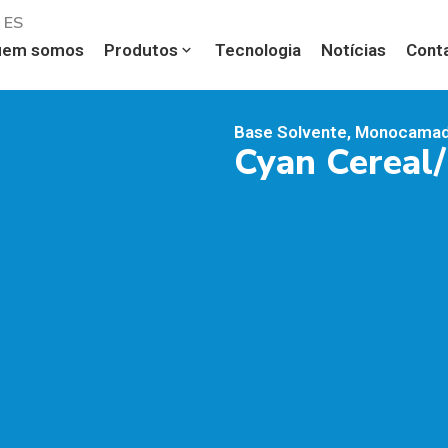
ES
uem somos
Produtos
Tecnologia
Notícias
Cont
Base Solvente
,
Monocama
Cyan Cereal