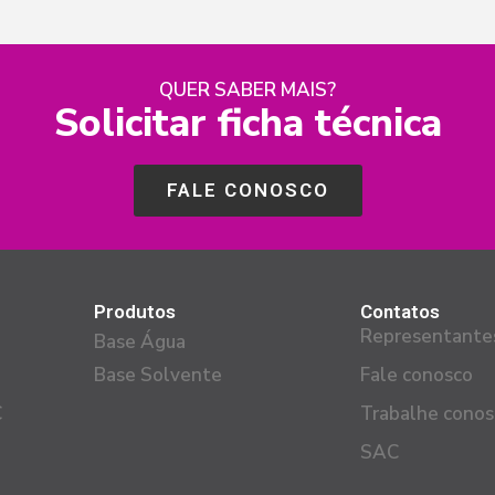
QUER SABER MAIS?
Solicitar ficha técnica
FALE CONOSCO
Produtos
Contatos
Representante
Base Água
Base Solvente
Fale conosco
C
Trabalhe conos
SAC