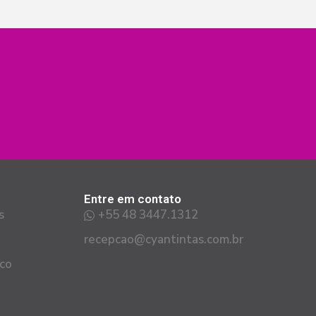
Entre em contato
s
+55 48 3447.1312
recepcao@cyantintas.com.br
co