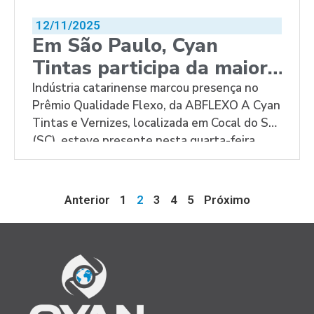
12/11/2025
Em São Paulo, Cyan
Tintas participa da maior
premiação flexográfica da
Indústria catarinense marcou presença no
Prêmio Qualidade Flexo, da ABFLEXO A Cyan
América Latina
Tintas e Vernizes, localizada em Cocal do Sul
(SC), esteve presente nesta quarta-feira
(12), na cerimônia do Prêmio Qualidade Flexo,
promovido pela Associação Brasileira Técnica
de Flexografia e Conversão Digital
Anterior
1
2
3
4
5
Próximo
(ABFLEXO). O encontro reuniu lideranças e
profissionais de todo o país para reconhecer
[…]