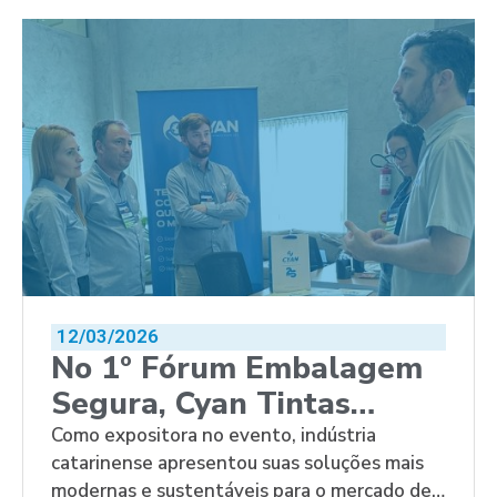
reaproveitamento de resíduos se tornam
etapas essenciais do processo produtivo.
Entre as indústrias químicas, o cenário […]
12/03/2026
No 1º Fórum Embalagem
Segura, Cyan Tintas
reforça compromisso com
Como expositora no evento, indústria
catarinense apresentou suas soluções mais
inovação e segurança para
modernas e sustentáveis para o mercado de