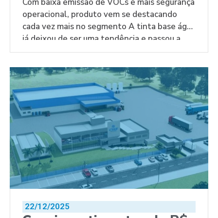
embalagens e vira
Com baixa emissão de VOCs e mais segurança
operacional, produto vem se destacando
estratégia para
cada vez mais no segmento A tinta base água
segurança,
já deixou de ser uma tendência e passou a
sustentabilidade e
integrar o planejamento de empresas que
produtividade
atuam na impressão de embalagens flexíveis
e buscam soluções mais sustentáveis.
Conforme Relatório do Mercado de Impressão
Flexográfica […]
22/12/2025