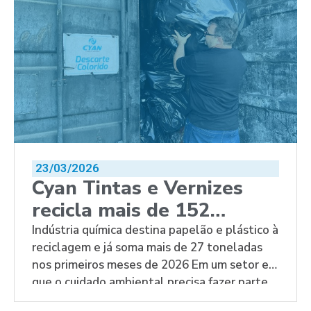
em alta escala, a diferença entre um […]
23/03/2026
Cyan Tintas e Vernizes
recicla mais de 152
toneladas de resíduos
Indústria química destina papelão e plástico à
reciclagem e já soma mais de 27 toneladas
sólidos em 2025
nos primeiros meses de 2026 Em um setor em
que o cuidado ambiental precisa fazer parte
da rotina industrial, a destinação correta e o