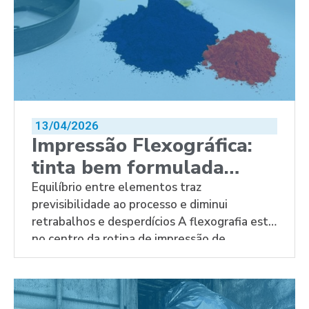
13/04/2026
Impressão Flexográfica:
tinta bem formulada
ajuda a reduzir
Equilíbrio entre elementos traz
previsibilidade ao processo e diminui
desperdícios na indústria
retrabalhos e desperdícios A flexografia está
no centro da rotina de impressão de
embalagens e rótulos, um mercado que
movimentou US$ 517,9 bilhões em 2024,
segundo o relatório The Future of Package
Printing to 2029. No contexto da produção