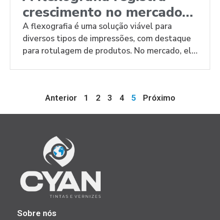
crescimento no mercado
de impressões
A flexografia é uma solução viável para
diversos tipos de impressões, com destaque
para rotulagem de produtos. No mercado, ela
deve crescer 11% por ano até 2026.
Anterior
1
2
3
4
5
Próximo
Sobre nós