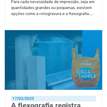
sobre cada tipo de
Para cada necessidade de impressão, seja em
quantidades grandes ou pequenas, existem
impressão
opções como a rotogravura e a flexografia.
Saiba mais!
17/02/2023
A flexografia registra