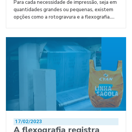
sobre cada tipo de
Para cada necessidade de impressão, seja em
quantidades grandes ou pequenas, existem
impressão
opções como a rotogravura e a flexografia.
Saiba mais!
17/02/2023
A flexografia registra