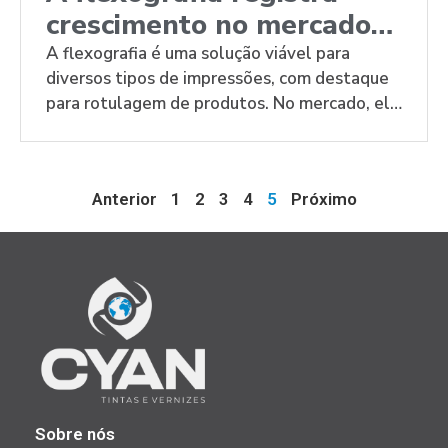
crescimento no mercado
de impressões
A flexografia é uma solução viável para
diversos tipos de impressões, com destaque
para rotulagem de produtos. No mercado, ela
deve crescer 11% por ano até 2026.
Anterior
1
2
3
4
5
Próximo
Sobre nós